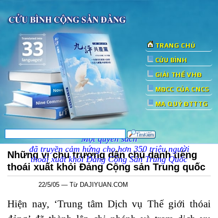
TRANG CHỦ
CỬU BÌNH
GIẢI THỂ VHĐ
MĐCC CỦA CNCS
MA QUỶ ĐTTTG
Một quyển sách
đã truyền cảm hứng cho hơn 350 triệu người
Những vị chủ trương dân chủ danh tiếng
thoái xuất khỏi Đảng Cộng Sản Trung Quốc
thoái xuất khỏi Đảng Cộng sản Trung quốc
22/5/05 — Từ DAJIYUAN.COM
Hiện nay, ‘Trung tâm Dịch vụ Thế giới thóai