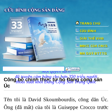
TRANG CHỦ
CỬU BÌNH
GIẢI THỂ VHĐ
MĐCC CỦA CNCS
MA QUỶ ĐTTTG
Một quyển sách
đã truyền cảm hứng cho hơn 350 triệu người
Công bố chính thức từ bỏ Đảng cộng sản
thoái xuất khỏi Đảng Cộng Sản Trung Quốc
Úc
Tên tôi là David Skoumbourdis, công dân Úc.
Ông (đã mất) của tôi là Guiseppe Crocco trước