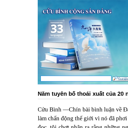
Năm tuyên bố thoái xuất của 20 
Cửu Bình —Chín bài bình luận về Đ
làm chấn động thế giới vì nó đã phơi
đọc, tôi chợt nhận ra rằng những n