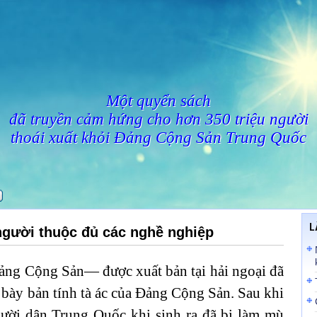
Một quyển sách
đã truyền cảm hứng cho hơn 350 triệu người
thoái xuất khỏi Đảng Cộng Sản Trung Quốc
L
người thuộc đủ các nghề nghiệp
ảng Cộng Sản— được xuất bản tại hải ngoại đã
 bày bản tính tà ác của Đảng Cộng Sản. Sau khi
gười dân Trung Quốc khi sinh ra đã bị làm mù