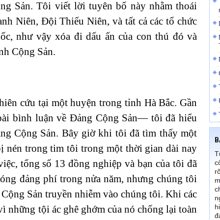
ộng Sản. Tôi viết lời tuyên bố này nhằm thoái
h Niên, Đội Thiếu Niên, và tất cả các tổ chức
c, như vậy xóa đi dấu ấn của con thú đó và
inh Cộng Sản.
hiên cứu tại một huyện trong tỉnh Hà Bắc. Gần
ài bình luận về Đảng Cộng Sản— tôi đã hiểu
Đảng Cộng Sản. Bây giờ khi tôi đã tìm thấy một
B
ị nén trong tim tôi trong một thời gian dài nay
T
việc, tổng số 13 đồng nghiệp và bạn của tôi đã
c
r
óng đảng phí trong nửa năm, nhưng chúng tôi
m
c
a Cộng Sản truyền nhiễm vào chúng tôi. Khi các
n
h
ì những tội ác ghê ghớm của nó chống lại toàn
đ