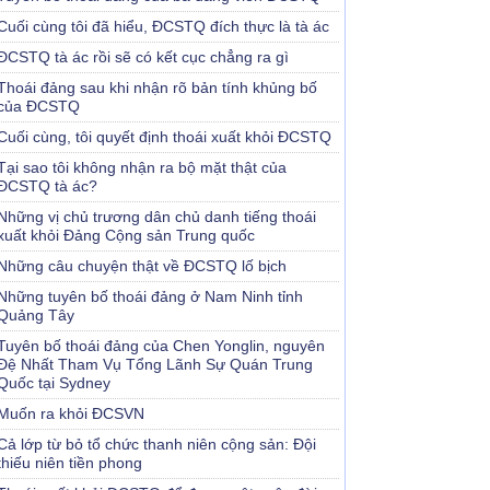
Cuối cùng tôi đã hiểu, ĐCSTQ đích thực là tà ác
ĐCSTQ tà ác rồi sẽ có kết cục chẳng ra gì
Thoái đảng sau khi nhận rõ bản tính khủng bố
của ĐCSTQ
Cuối cùng, tôi quyết định thoái xuất khỏi ĐCSTQ
Tại sao tôi không nhận ra bộ mặt thật của
ĐCSTQ tà ác?
Những vị chủ trương dân chủ danh tiếng thoái
xuất khỏi Đảng Cộng sản Trung quốc
Những câu chuyện thật về ĐCSTQ lố bịch
Những tuyên bố thoái đảng ở Nam Ninh tỉnh
Quảng Tây
Tuyên bố thoái đảng của Chen Yonglin, nguyên
Đệ Nhất Tham Vụ Tổng Lãnh Sự Quán Trung
Quốc tại Sydney
Muốn ra khỏi ĐCSVN
Cả lớp từ bỏ tổ chức thanh niên cộng sản: Đội
thiếu niên tiền phong