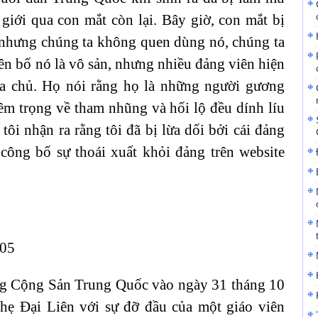
giới qua con mắt còn lại. Bây giờ, con mắt bị
 nhưng chúng ta không quen dùng nó, chúng ta
ên bố nó là vô sản, nhưng nhiều đảng viên hiện
địa chủ. Họ nói rằng họ là những người gương
êm trọng về tham nhũng và hối lộ đều dính líu
ôi nhận ra rằng tôi đã bị lừa dối bởi cái đảng
công bố sự thoái xuất khỏi đảng trên website
005
ảng Cộng Sản Trung Quốc vào ngày 31 tháng 10
ẹ Đại Liên với sự đỡ đầu của một giáo viên