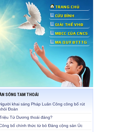
TRANG CHỦ
CỬU BÌNH
GIẢI THỂ VHĐ
MĐCC CỦA CNCS
MA QUỶ ĐTTTG
ÀN SÓNG TAM THOÁI
Người khai sáng Pháp Luân Công công bố rút
khỏi Đoàn
Triệu Tử Dương thoái đảng?
Công bố chính thức từ bỏ Đảng cộng sản Úc