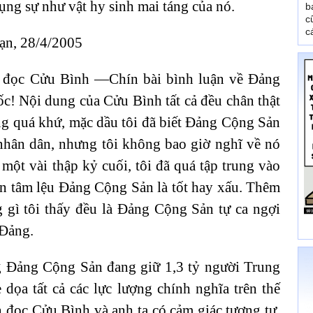
ụng sự như vật hy sinh mai táng của nó.
b
c
c
ạn, 28/4/2005
ôi đọc Cửu Bình —Chín bài bình luận về Đảng
c! Nội dung của Cửu Bình tất cả đều chân thật
ong quá khứ, mặc dầu tôi đã biết Đảng Cộng Sản
nhân dân, nhưng tôi không bao giờ nghĩ về nó
một vài thập kỷ cuối, tôi đã quá tập trung vào
an tâm lệu Đảng Cộng Sản là tốt hay xấu. Thêm
ng gì tôi thấy đều là Đảng Cộng Sản tự ca ngợi
 Đảng.
ằng Đảng Cộng Sản đang giữ 1,3 tỷ người Trung
dọa tất cả các lực lượng chính nghĩa trên thế
n đọc Cửu Bình và anh ta có cảm giác tương tự.