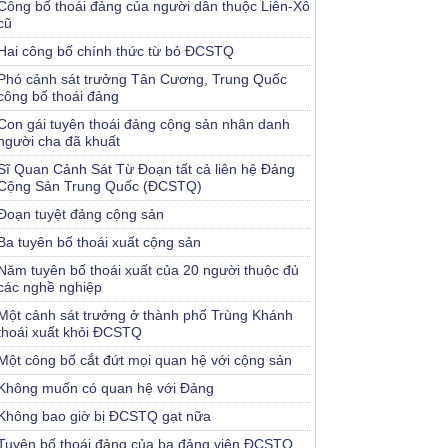
Công bố thoái đảng của người dân thuộc Liên-Xô
cũ
Hai công bố chính thức từ bỏ ĐCSTQ
Phó cảnh sát trưởng Tân Cương, Trung Quốc
công bố thoái đảng
Con gái tuyên thoái đảng cộng sản nhân danh
người cha đã khuất
Sĩ Quan Cảnh Sát Từ Đoạn tất cả liên hệ Đảng
Cộng Sản Trung Quốc (ĐCSTQ)
Đoạn tuyệt đảng cộng sản
Ba tuyên bố thoái xuất cộng sản
Năm tuyên bố thoái xuất của 20 người thuộc đủ
các nghề nghiệp
Một cảnh sát trưởng ở thành phố Trùng Khánh
thoái xuất khỏi ĐCSTQ
Một công bố cắt đứt mọi quan hệ với cộng sản
Không muốn có quan hệ với Đảng
Không bao giờ bị ĐCSTQ gạt nữa
Tuyên bố thoái đảng của ba đảng viên ĐCSTQ