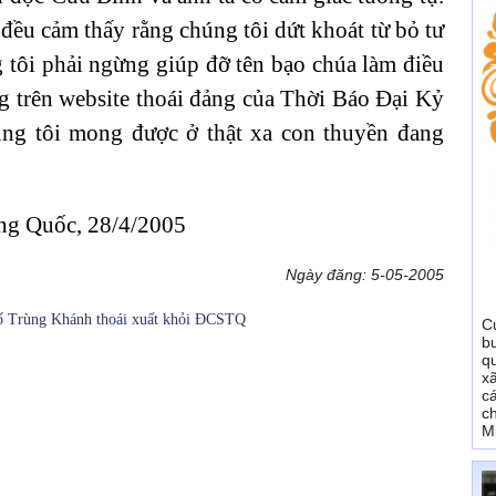
 đều cảm thấy rằng chúng tôi dứt khoát từ bỏ tư
 tôi phải ngừng giúp đỡ tên bạo chúa làm điều
ng trên website thoái đảng của Thời Báo Đại Kỷ
úng tôi mong được ở thật xa con thuyền đang
ung Quốc, 28/4/2005
Ngày đăng: 5-05-2005
hố Trùng Khánh thoái xuất khỏi ĐCSTQ
C
b
q
x
c
c
M