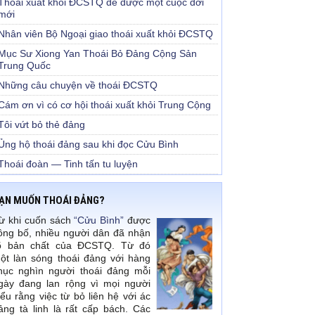
Thoái xuất khỏi ĐCSTQ để được một cuộc đời
mới
Nhân viên Bộ Ngoại giao thoái xuất khỏi ĐCSTQ
Mục Sư Xiong Yan Thoái Bỏ Đảng Cộng Sản
Trung Quốc
Những câu chuyện về thoái ĐCSTQ
Cám ơn vì có cơ hội thoái xuất khỏi Trung Cộng
Tôi vứt bỏ thẻ đảng
Ủng hộ thoái đảng sau khi đọc Cửu Bình
Thoái đoàn — Tinh tấn tu luyện
ẠN MUỐN THOÁI ĐẢNG?
ừ khi cuốn sách
“Cửu Bình”
được
ông bố, nhiều người dân đã nhận
õ bản chất của ĐCSTQ. Từ đó
ột làn sóng thoái đảng với hàng
hục nghìn người thoái đảng mỗi
gày đang lan rộng vì mọi người
iểu rằng việc từ bỏ liên hệ với ác
ảng tà linh là rất cấp bách. Các