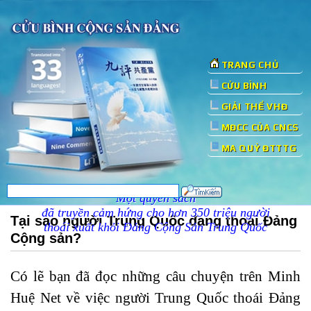
TRANG CHỦ
CỬU BÌNH
GIẢI THỂ VHĐ
MĐCC CỦA CNCS
MA QUỶ ĐTTTG
Một quyển sách
đã truyền cảm hứng cho hơn 350 triệu người
Tại sao người Trung Quốc đang thoái Đảng
thoái xuất khỏi Đảng Cộng Sản Trung Quốc
Cộng sản?
Có lẽ bạn đã đọc những câu chuyện trên Minh
Huệ Net về việc người Trung Quốc thoái Đảng